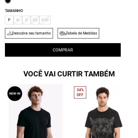
TAMANHO
P
M
G
GG
XGG
Descubra seu tamanho
Tabela de Medidas
COMPRAR
VOCÊ VAI CURTIR TAMBÉM
34%
NEW-IN
OFF