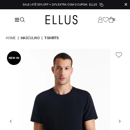
✕
SALE | ATÉ 50% OFF + 20% EXTRA COM O CUPOM
ELL20
0
|
|
HOME
MASCULINO
T-SHIRTS
NEW-IN