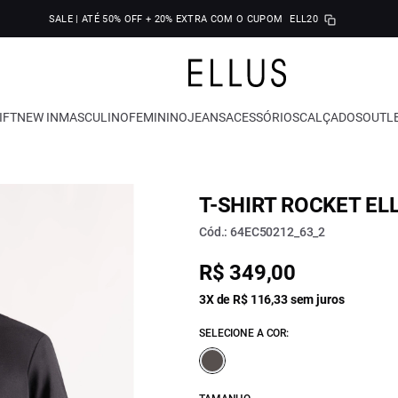
SALE | ATÉ 50% OFF + 20% EXTRA COM O CUPOM
ELL20
IFT
NEW IN
MASCULINO
FEMININO
JEANS
ACESSÓRIOS
CALÇADOS
OUTL
T-SHIRT ROCKET E
Cód.: 64EC50212_63_2
R$ 349,00
3X de R$ 116,33 sem juros
SELECIONE A COR: