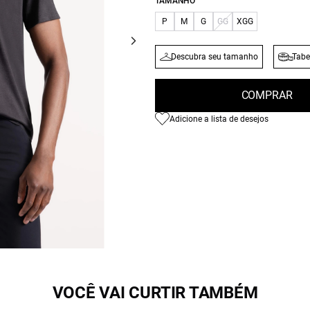
TAMANHO
P
M
G
GG
XGG
Descubra seu tamanho
Tabe
COMPRAR
Adicione a lista de desejos
VOCÊ VAI CURTIR TAMBÉM