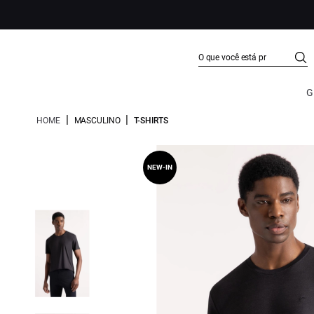
G
|
|
HOME
MASCULINO
T-SHIRTS
NEW-IN