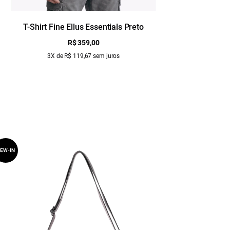
T-Shirt Fine Ellus Essentials Preto
T-Sh
R$ 359,00
3X de R$ 119,67 sem juros
EW-IN
NEW-IN