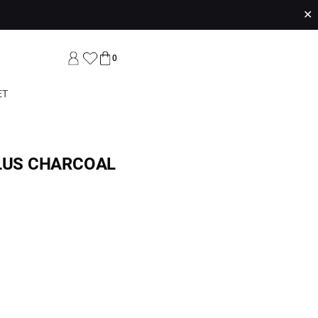
✕
0
ET
LLUS CHARCOAL