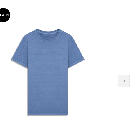
39% OFF
EW-IN