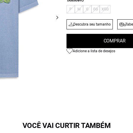
TAMANHO
P
M
G
GG
XGG
Descubra seu tamanho
Tabe
COMPRAR
Adicione a lista de desejos
VOCÊ VAI CURTIR TAMBÉM