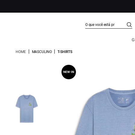
G
|
|
HOME
MASCULINO
T-SHIRTS
NEW-IN