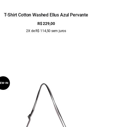
T-Shirt Cotton Washed Ellus Azul Pervante
T-Shir
R$ 229,00
2X de R$ 114,50 sem juros
EW-IN
NEW-IN