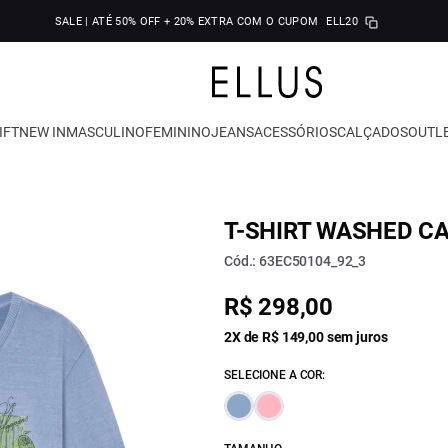
SALE | ATÉ 50% OFF + 20% EXTRA COM O CUPOM
ELL20
IFT
NEW IN
MASCULINO
FEMININO
JEANS
ACESSÓRIOS
CALÇADOS
OUTL
T-SHIRT WASHED C
Cód.: 63EC50104_92_3
R$ 298,00
2X de R$ 149,00 sem juros
SELECIONE A COR: