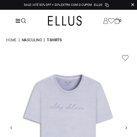
✕
SALE | ATÉ 50% OFF + 20% EXTRA COM O CUPOM
ELL20
0
|
|
HOME
MASCULINO
T-SHIRTS