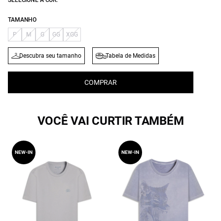
SELECIONE A COR:
TAMANHO
P
M
G
GG
XGG
Descubra seu tamanho
Tabela de Medidas
COMPRAR
VOCÊ VAI CURTIR TAMBÉM
NEW-IN
NEW-IN