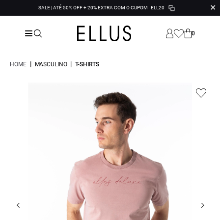
✕
SALE | ATÉ 50% OFF + 20% EXTRA COM O CUPOM
ELL20
0
|
|
HOME
MASCULINO
T-SHIRTS