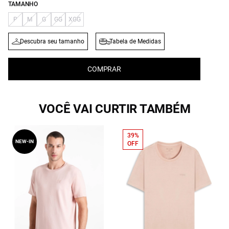
TAMANHO
P
M
G
GG
XGG
Descubra seu tamanho
Tabela de Medidas
COMPRAR
VOCÊ VAI CURTIR TAMBÉM
39%
NEW-IN
OFF