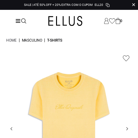
✕
SALE | ATÉ 50% OFF + 20% EXTRA COM O CUPOM
ELL20
0
|
|
HOME
MASCULINO
T-SHIRTS