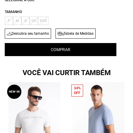
SELECIONE A COR:
TAMANHO
P
M
G
GG
XGG
Descubra seu tamanho
Tabela de Medidas
COMPRAR
VOCÊ VAI CURTIR TAMBÉM
34%
NEW-IN
OFF