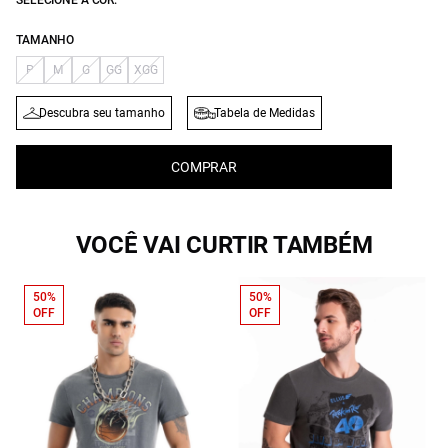
SELECIONE A COR:
TAMANHO
P
M
G
GG
XGG
Descubra seu tamanho
Tabela de Medidas
COMPRAR
VOCÊ VAI CURTIR TAMBÉM
50%
50%
OFF
OFF