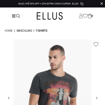
✕
SALE | ATÉ 50% OFF + 20% EXTRA COM O CUPOM
ELL20
0
|
|
HOME
MASCULINO
T-SHIRTS