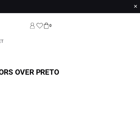
✕
0
ET
VORS OVER PRETO