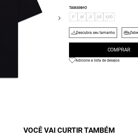
TAMANHO
P
M
G
GG
XGG
Descubra seu tamanho
Tabe
COMPRAR
Adicione a lista de desejos
VOCÊ VAI CURTIR TAMBÉM