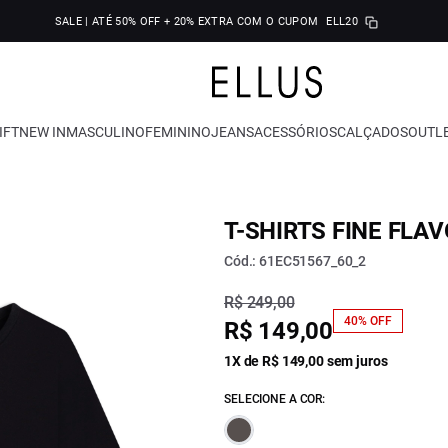
SALE | ATÉ 50% OFF + 20% EXTRA COM O CUPOM
ELL20
IFT
NEW IN
MASCULINO
FEMININO
JEANS
ACESSÓRIOS
CALÇADOS
OUTL
T-SHIRTS FINE FLA
Cód.: 61EC51567_60_2
R$ 249,00
40% OFF
R$ 149,00
1X de R$ 149,00 sem juros
SELECIONE A COR: