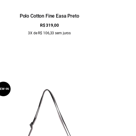
Polo Cotton Fine Easa Preto
Rib Ell
R$ 319,00
3X de R$ 106,33 sem juros
EW-IN
NEW-IN