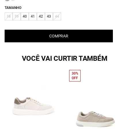
TAMANHO
38
39
40
41
42
43
44
COMPRAR
VOCÊ VAI CURTIR TAMBÉM
30%
OFF