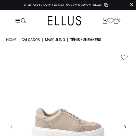
✕
SALE | ATÉ 50% OFF + 20% EXTRA COM O CUPOM
ELL20
0
|
|
|
HOME
CALÇADOS
MASCULINO
TÊNIS / SNEAKERS