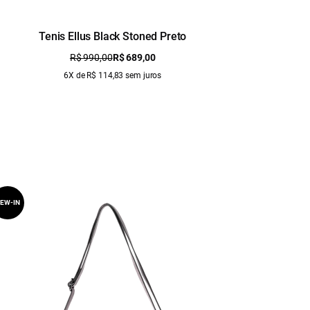
Tenis Ellus Black Stoned Preto
R$ 990,00
R$ 689,00
6X de R$ 114,83 sem juros
EW-IN
NEW-IN