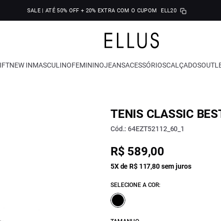
SALE | ATÉ 50% OFF + 20% EXTRA COM O CUPOM
ELL20
IFT
NEW IN
MASCULINO
FEMININO
JEANS
ACESSÓRIOS
CALÇADOS
OUTL
TENIS CLASSIC BES
Cód.: 64EZT52112_60_1
R$ 589,00
5X de R$ 117,80 sem juros
SELECIONE A COR: