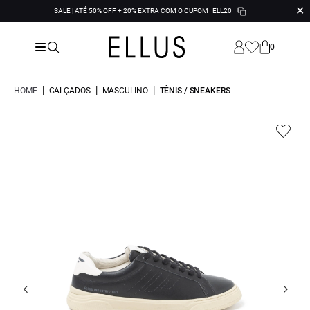
✕
SALE | ATÉ 50% OFF + 20% EXTRA COM O CUPOM
ELL20
0
|
|
|
HOME
CALÇADOS
MASCULINO
TÊNIS / SNEAKERS