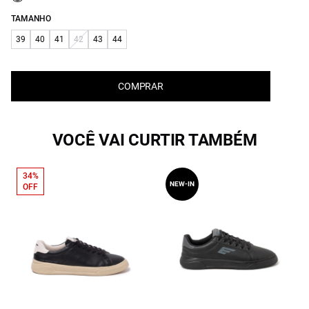
TAMANHO
39
40
41
42
43
44
COMPRAR
VOCÊ VAI CURTIR TAMBÉM
34%
NEW-IN
OFF