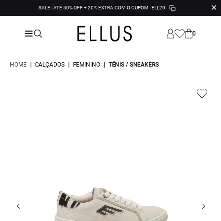
✕
SALE | ATÉ 50% OFF + 20% EXTRA COM O CUPOM
ELL20
0
|
|
|
HOME
CALÇADOS
FEMININO
TÊNIS / SNEAKERS