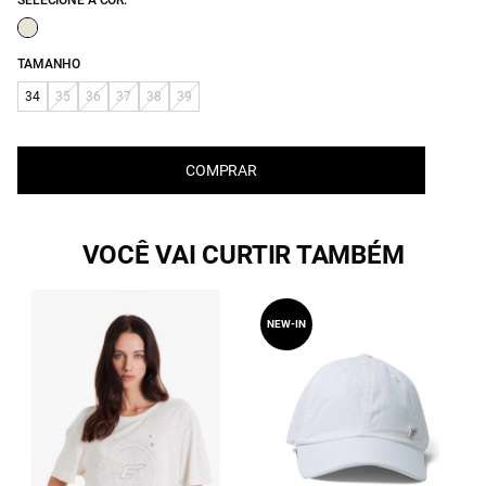
SELECIONE A COR:
TAMANHO
34
35
36
37
38
39
COMPRAR
VOCÊ VAI CURTIR TAMBÉM
NEW-IN