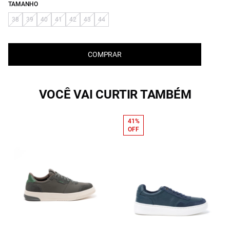
TAMANHO
38
39
40
41
42
43
44
COMPRAR
VOCÊ VAI CURTIR TAMBÉM
41%
OFF