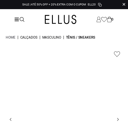
✕
SALE | ATÉ 50% OFF + 20% EXTRA COM O CUPOM
ELL20
0
|
|
|
HOME
CALÇADOS
MASCULINO
TÊNIS / SNEAKERS