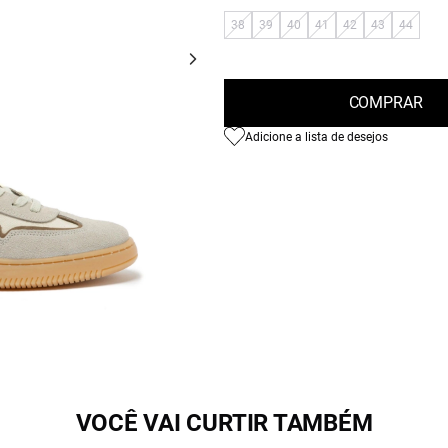
38
39
40
41
42
43
44
COMPRAR
Adicione a lista de desejos
VOCÊ VAI CURTIR TAMBÉM