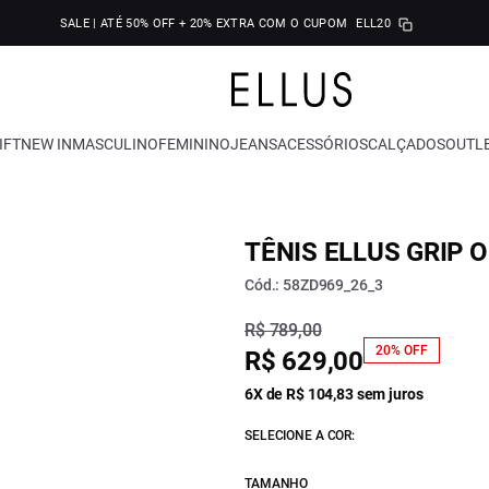
SALE | ATÉ 50% OFF + 20% EXTRA COM O CUPOM
ELL20
IFT
NEW IN
MASCULINO
FEMININO
JEANS
ACESSÓRIOS
CALÇADOS
OUTL
TÊNIS ELLUS GRIP 
Cód.: 58ZD969_26_3
R$ 789,00
20% OFF
R$ 629,00
6X de R$ 104,83 sem juros
SELECIONE A COR:
TAMANHO