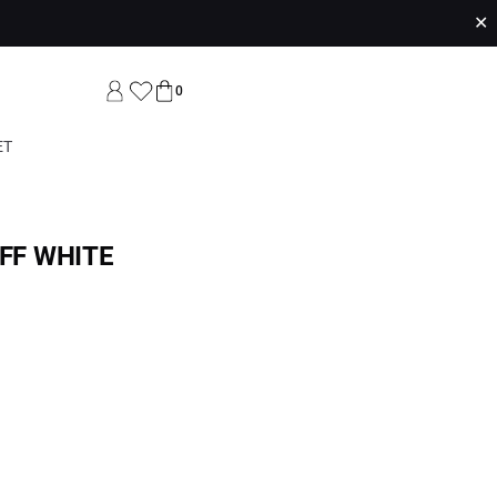
✕
0
ET
OFF WHITE