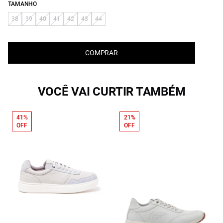
TAMANHO
38
39
40
41
42
43
44
COMPRAR
VOCÊ VAI CURTIR TAMBÉM
41%
21%
OFF
OFF