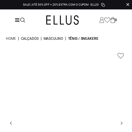
✕
SALE | ATÉ 50% OFF + 20% EXTRA COM O CUPOM
ELL20
0
|
|
|
HOME
CALÇADOS
MASCULINO
TÊNIS / SNEAKERS