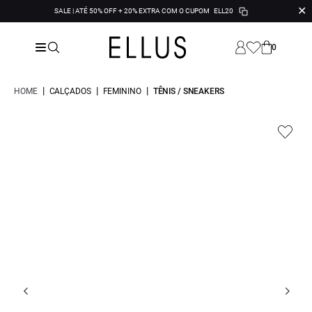
✕
SALE | ATÉ 50% OFF + 20% EXTRA COM O CUPOM
ELL20
0
|
|
|
HOME
CALÇADOS
FEMININO
TÊNIS / SNEAKERS