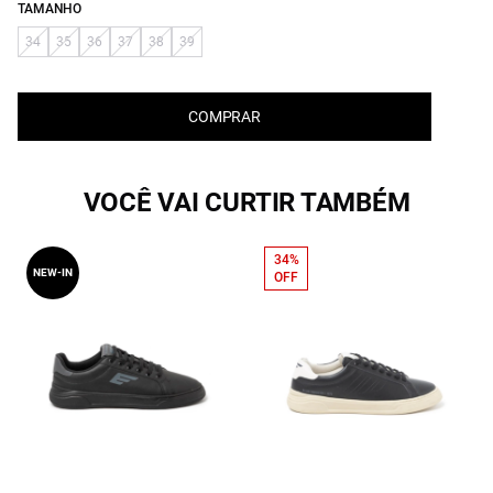
TAMANHO
34
35
36
37
38
39
COMPRAR
VOCÊ VAI CURTIR TAMBÉM
34%
NEW-IN
OFF