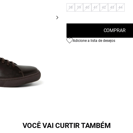
38
39
40
41
42
43
44
COMPRAR
Adicione a lista de desejos
VOCÊ VAI CURTIR TAMBÉM