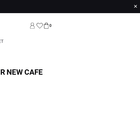
✕
0
ET
ER NEW CAFE