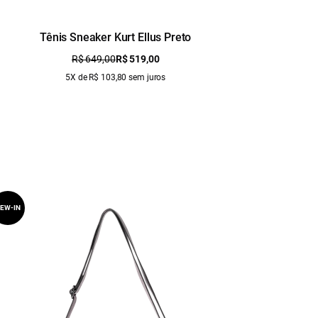
Tênis Sneaker Kurt Ellus Preto
T
R$ 649,00
R$ 519,00
5X de R$ 103,80 sem juros
EW-IN
NEW-IN