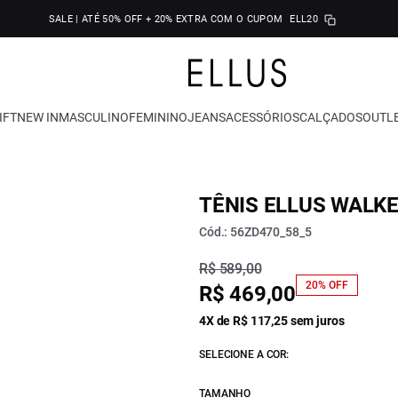
SALE | ATÉ 50% OFF + 20% EXTRA COM O CUPOM
ELL20
IFT
NEW IN
MASCULINO
FEMININO
JEANS
ACESSÓRIOS
CALÇADOS
OUTL
TÊNIS ELLUS WALK
Cód.: 56ZD470_58_5
R$ 589,00
20% OFF
R$ 469,00
4X de R$ 117,25 sem juros
SELECIONE A COR:
TAMANHO