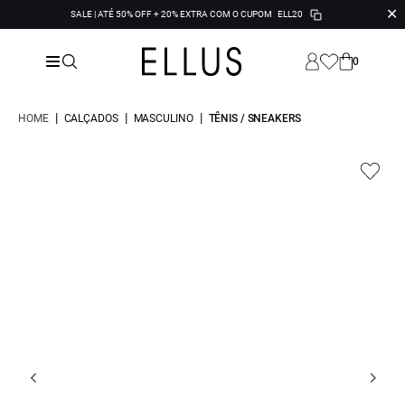
✕
SALE | ATÉ 50% OFF + 20% EXTRA COM O CUPOM
ELL20
0
|
|
|
HOME
CALÇADOS
MASCULINO
TÊNIS / SNEAKERS