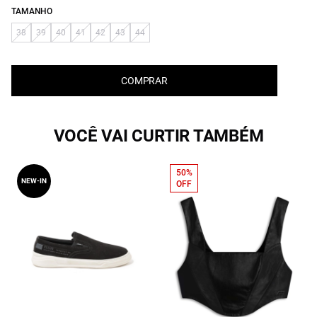
TAMANHO
38
39
40
41
42
43
44
COMPRAR
VOCÊ VAI CURTIR TAMBÉM
50%
NEW-IN
OFF