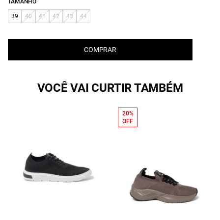
TAMANHO
39
40
41
42
43
44
COMPRAR
VOCÊ VAI CURTIR TAMBÉM
20%
OFF