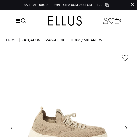
✕
SALE | ATÉ 50% OFF + 20% EXTRA COM O CUPOM
ELL20
0
|
|
|
HOME
CALÇADOS
MASCULINO
TÊNIS / SNEAKERS