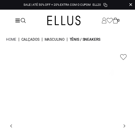
✕
SALE | ATÉ 50% OFF + 20% EXTRA COM O CUPOM
ELL20
0
|
|
|
HOME
CALÇADOS
MASCULINO
TÊNIS / SNEAKERS