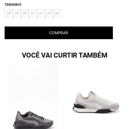
TAMANHO
38
39
40
41
42
43
44
COMPRAR
VOCÊ VAI CURTIR TAMBÉM