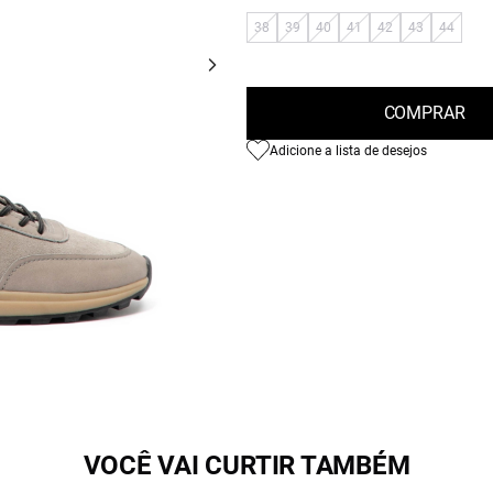
38
39
40
41
42
43
44
COMPRAR
Adicione a lista de desejos
VOCÊ VAI CURTIR TAMBÉM