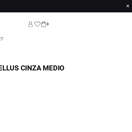
✕
0
ET
ELLUS CINZA MEDIO