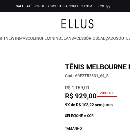
SALE | ATÉ 50% OFF + 20% EXTRA COM O CUPOM
ELL20
IFT
NEW IN
MASCULINO
FEMININO
JEANS
ACESSÓRIOS
CALÇADOS
OUTL
TÊNIS MELBOURNE 
Cód.: 60EZT52331_64_5
R$ 1.159,00
20% OFF
R$ 929,00
9X de R$ 103,22 sem juros
SELECIONE A COR:
TAMANHO