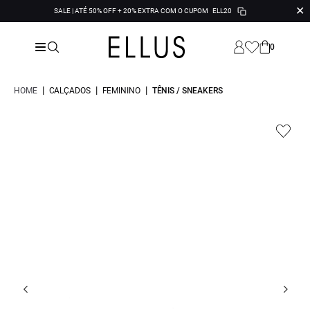
✕
SALE | ATÉ 50% OFF + 20% EXTRA COM O CUPOM
ELL20
0
|
|
|
HOME
CALÇADOS
FEMININO
TÊNIS / SNEAKERS