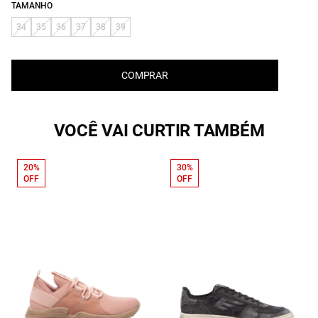
TAMANHO
34
35
36
37
38
39
COMPRAR
VOCÊ VAI CURTIR TAMBÉM
20%
30%
OFF
OFF