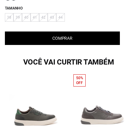
TAMANHO
38
39
40
41
42
43
44
COMPRAR
VOCÊ VAI CURTIR TAMBÉM
50%
OFF