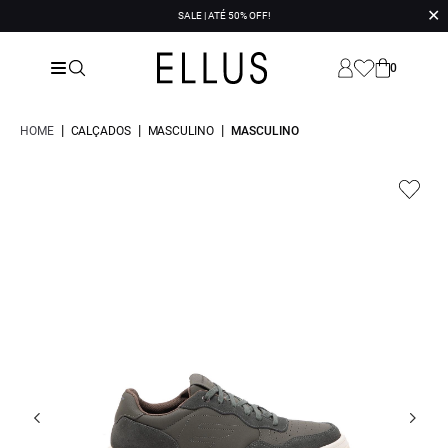
✕
SALE | ATÉ 50% OFF!
0
|
|
|
HOME
CALÇADOS
MASCULINO
MASCULINO