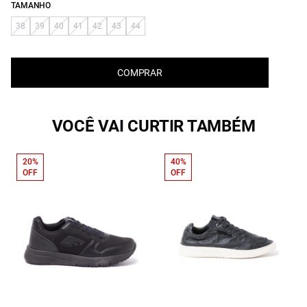
TAMANHO
38
39
40
41
42
43
44
COMPRAR
VOCÊ VAI CURTIR TAMBÉM
20%
40%
OFF
OFF