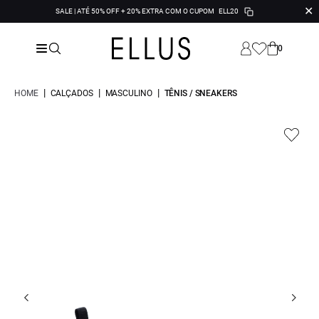
✕
SALE | ATÉ 50% OFF + 20% EXTRA COM O CUPOM
ELL20
0
|
|
|
HOME
CALÇADOS
MASCULINO
TÊNIS / SNEAKERS