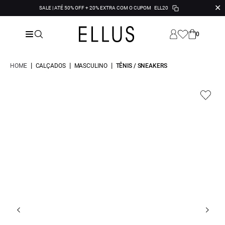
✕
SALE | ATÉ 50% OFF + 20% EXTRA COM O CUPOM
ELL20
0
|
|
|
HOME
CALÇADOS
MASCULINO
TÊNIS / SNEAKERS