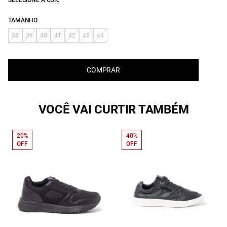
SELECIONE A COR:
TAMANHO
38
39
40
41
42
43
44
COMPRAR
VOCÊ VAI CURTIR TAMBÉM
20%
40%
OFF
OFF