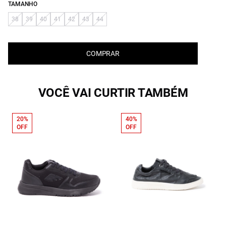
TAMANHO
38
39
40
41
42
43
44
COMPRAR
VOCÊ VAI CURTIR TAMBÉM
20%
40%
OFF
OFF