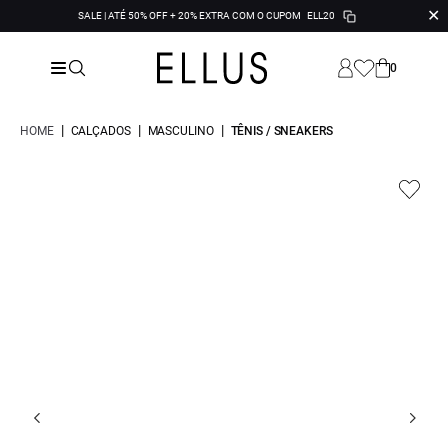
✕
SALE | ATÉ 50% OFF + 20% EXTRA COM O CUPOM
ELL20
0
|
|
|
HOME
CALÇADOS
MASCULINO
TÊNIS / SNEAKERS