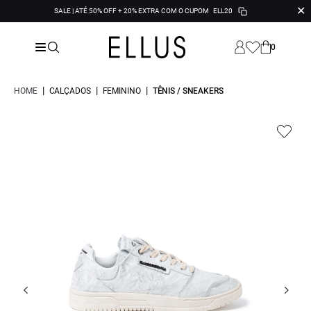
✕
SALE | ATÉ 50% OFF + 20% EXTRA COM O CUPOM
ELL20
0
|
|
|
HOME
CALÇADOS
FEMININO
TÊNIS / SNEAKERS