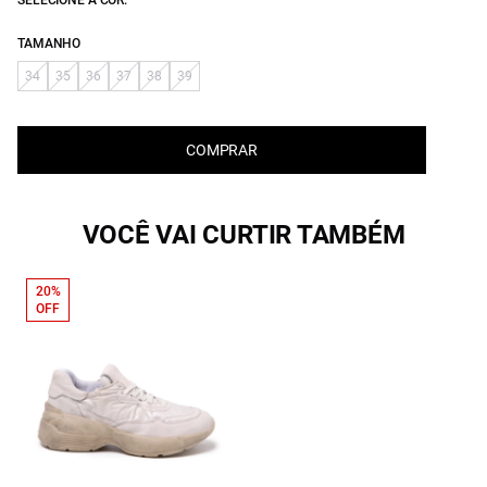
SELECIONE A COR:
TAMANHO
34
35
36
37
38
39
COMPRAR
VOCÊ VAI CURTIR TAMBÉM
20%
OFF