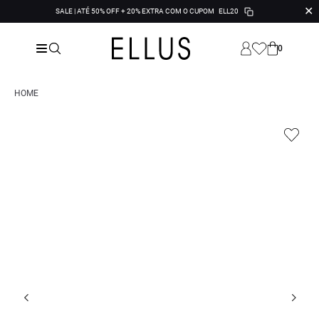
✕
SALE | ATÉ 50% OFF + 20% EXTRA COM O CUPOM
ELL20
0
HOME