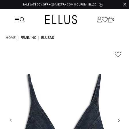
✕
SALE | ATÉ 50% OFF + 20% EXTRA COM O CUPOM
ELL20
0
|
|
HOME
FEMININO
BLUSAS