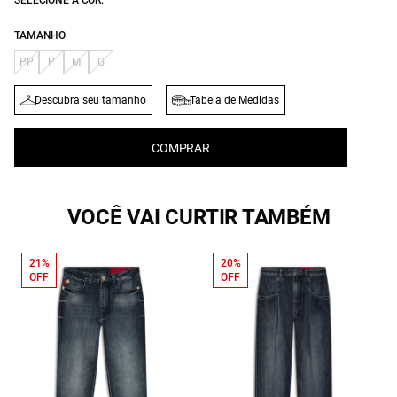
SELECIONE A COR:
TAMANHO
PP
P
M
G
Descubra seu tamanho
Tabela de Medidas
COMPRAR
VOCÊ VAI CURTIR TAMBÉM
21%
20%
OFF
OFF