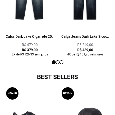
Calça Dark Lake Cigarrete 201
Calça Jeans Dark Lake Slouch
Lav.Escuro C/ Used
1704-Lav.Escuro C/Tie Dye
R$ 479,00
R$ 549,00
R$ 379,00
R$ 439,00
3X de R$ 126,33 sem juros
4X de R$ 109,75 sem juros
BEST SELLERS
NEW-IN
NEW-IN