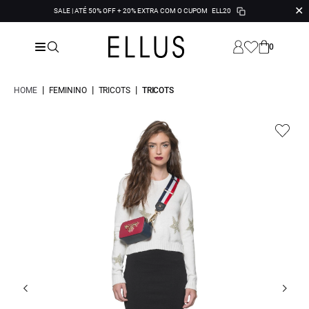
✕
SALE | ATÉ 50% OFF + 20% EXTRA COM O CUPOM
ELL20
0
|
|
|
HOME
FEMININO
TRICOTS
TRICOTS