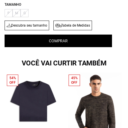
TAMANHO
P
M
G
Descubra seu tamanho
Tabela de Medidas
COMPRAR
VOCÊ VAI CURTIR TAMBÉM
54%
45%
OFF
OFF