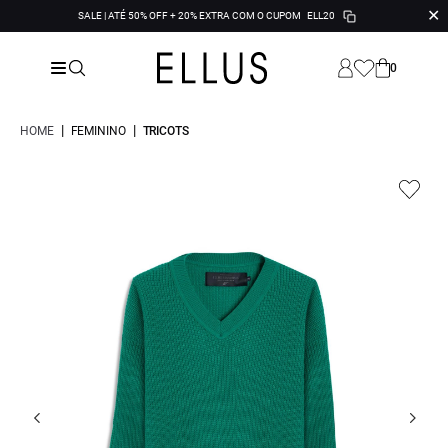
✕
SALE | ATÉ 50% OFF + 20% EXTRA COM O CUPOM
ELL20
0
|
|
HOME
FEMININO
TRICOTS