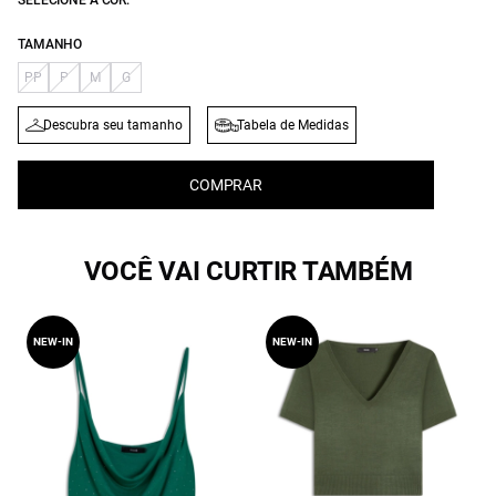
SELECIONE A COR:
TAMANHO
PP
P
M
G
Descubra seu tamanho
Tabela de Medidas
COMPRAR
VOCÊ VAI CURTIR TAMBÉM
NEW-IN
NEW-IN