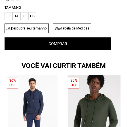
TAMANHO
P
M
G
GG
Descubra seu tamanho
Tabela de Medidas
COMPRAR
VOCÊ VAI CURTIR TAMBÉM
30%
30%
OFF
OFF