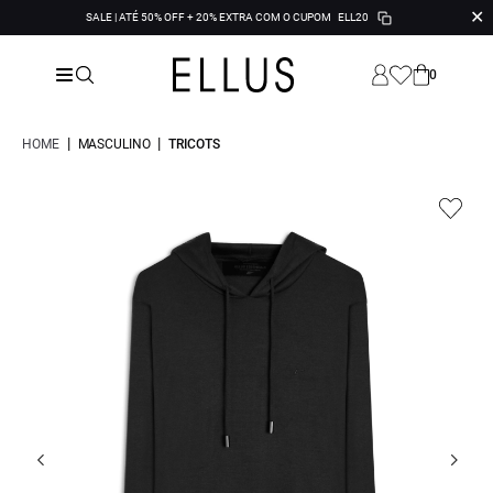
✕
SALE | ATÉ 50% OFF + 20% EXTRA COM O CUPOM
ELL20
0
|
|
HOME
MASCULINO
TRICOTS