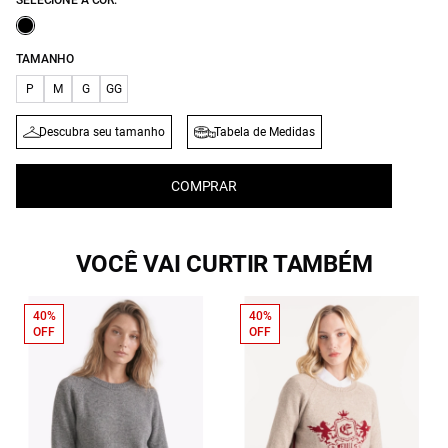
SELECIONE A COR:
TAMANHO
P
M
G
GG
Descubra seu tamanho
Tabela de Medidas
COMPRAR
VOCÊ VAI CURTIR TAMBÉM
40%
40%
OFF
OFF