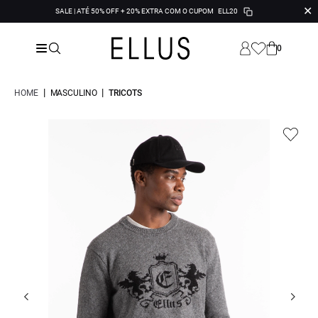
✕
SALE | ATÉ 50% OFF + 20% EXTRA COM O CUPOM
ELL20
0
|
|
HOME
MASCULINO
TRICOTS