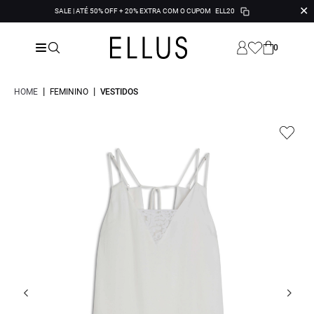
✕
SALE | ATÉ 50% OFF + 20% EXTRA COM O CUPOM
ELL20
0
|
|
HOME
FEMININO
VESTIDOS