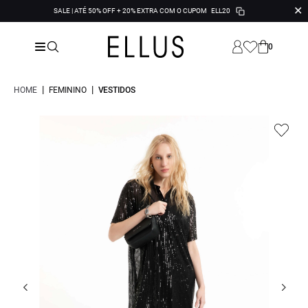
✕
SALE | ATÉ 50% OFF + 20% EXTRA COM O CUPOM
ELL20
0
|
|
HOME
FEMININO
VESTIDOS