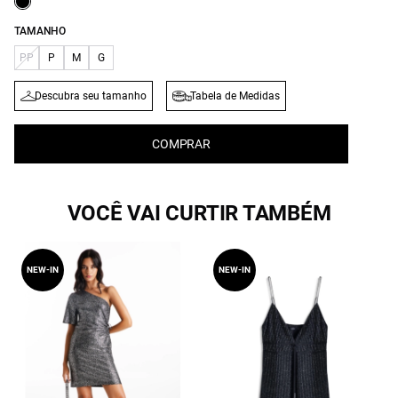
TAMANHO
PP
P
M
G
Descubra seu tamanho
Tabela de Medidas
COMPRAR
VOCÊ VAI CURTIR TAMBÉM
NEW-IN
NEW-IN