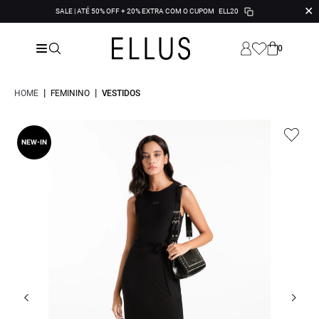
✕
SALE | ATÉ 50% OFF + 20% EXTRA COM O CUPOM
ELL20
0
|
|
HOME
FEMININO
VESTIDOS
NEW-IN