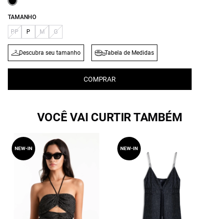
TAMANHO
PP
P
M
G
Descubra seu tamanho
Tabela de Medidas
COMPRAR
VOCÊ VAI CURTIR TAMBÉM
NEW-IN
NEW-IN