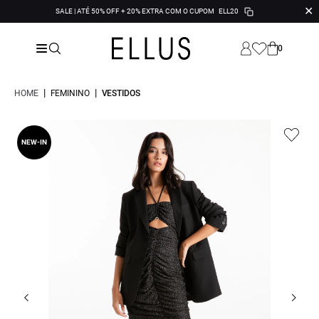
✕
SALE | ATÉ 50% OFF + 20% EXTRA COM O CUPOM
ELL20
0
|
|
HOME
FEMININO
VESTIDOS
NEW-IN