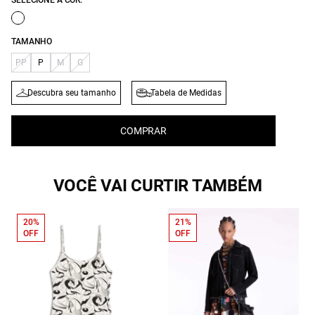
SELECIONE A COR:
TAMANHO
PP
P
M
G
Descubra seu tamanho
Tabela de Medidas
COMPRAR
VOCÊ VAI CURTIR TAMBÉM
20%
21%
OFF
OFF