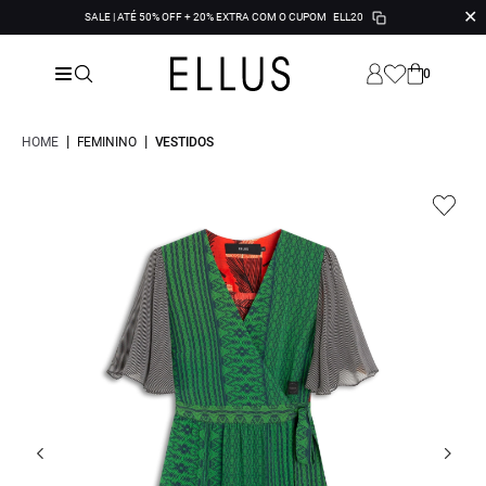
✕
SALE | ATÉ 50% OFF + 20% EXTRA COM O CUPOM
ELL20
0
|
|
HOME
FEMININO
VESTIDOS