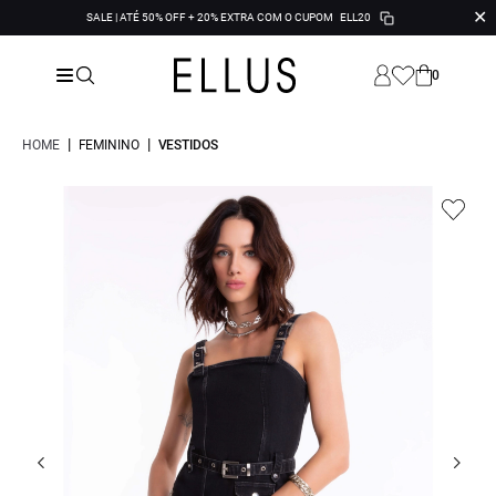
✕
SALE | ATÉ 50% OFF + 20% EXTRA COM O CUPOM
ELL20
0
|
|
HOME
FEMININO
VESTIDOS