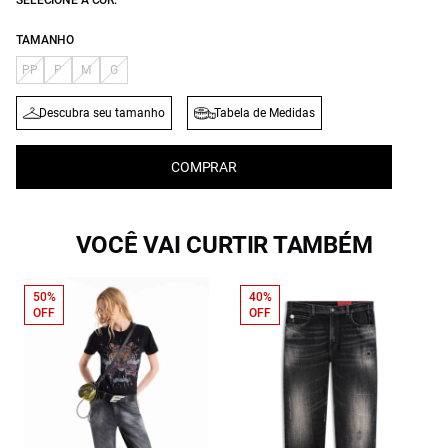
SELECIONE A COR:
TAMANHO
PP
P
M
G
Descubra seu tamanho
Tabela de Medidas
COMPRAR
VOCÊ VAI CURTIR TAMBÉM
50%
40%
OFF
OFF