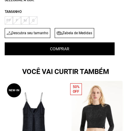
SELECIONE A COR:
TAMANHO
PP
P
M
G
Descubra seu tamanho
Tabela de Medidas
COMPRAR
VOCÊ VAI CURTIR TAMBÉM
50%
NEW-IN
OFF