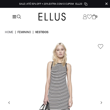
✕
SALE | ATÉ 50% OFF + 20% EXTRA COM O CUPOM
ELL20
0
|
|
HOME
FEMININO
VESTIDOS