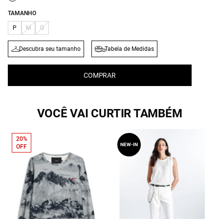
TAMANHO
P
M
G
Descubra seu tamanho
Tabela de Medidas
COMPRAR
VOCÊ VAI CURTIR TAMBÉM
20%
NEW-IN
OFF