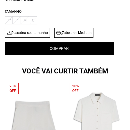
SELECIONE A COR:
TAMANHO
PP
P
M
G
Descubra seu tamanho
Tabela de Medidas
COMPRAR
VOCÊ VAI CURTIR TAMBÉM
20%
20%
OFF
OFF