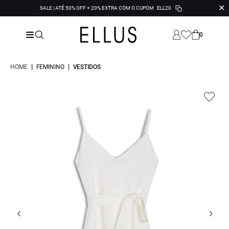
✕
SALE | ATÉ 50% OFF + 20% EXTRA COM O CUPOM
ELL20
0
|
|
HOME
FEMININO
VESTIDOS