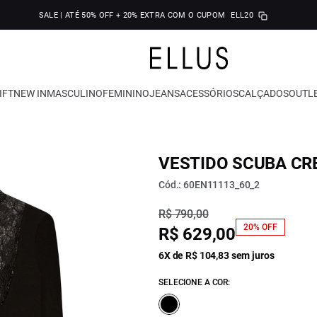
SALE | ATÉ 50% OFF + 20% EXTRA COM O CUPOM
ELL20
IFT
NEW IN
MASCULINO
FEMININO
JEANS
ACESSÓRIOS
CALÇADOS
OUTL
VESTIDO SCUBA CR
Cód.: 60EN11113_60_2
R$ 790,00
20% OFF
R$ 629,00
6X de R$ 104,83 sem juros
SELECIONE A COR: