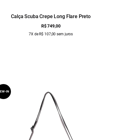
Calça Scuba Crepe Long Flare Preto
S
R$ 749,00
7X de R$ 107,00 sem juros
EW-IN
NEW-IN