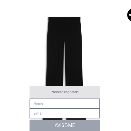
N
Produto esgotado
AVISE-ME