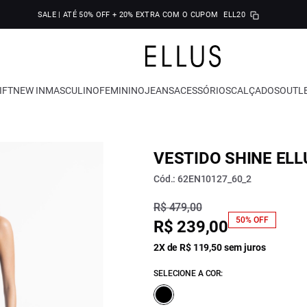
SALE | ATÉ 50% OFF + 20% EXTRA COM O CUPOM
ELL20
IFT
NEW IN
MASCULINO
FEMININO
JEANS
ACESSÓRIOS
CALÇADOS
OUTL
VESTIDO SHINE ELL
Cód.: 62EN10127_60_2
R$ 479,00
50% OFF
R$ 239,00
2X de R$ 119,50 sem juros
SELECIONE A COR: