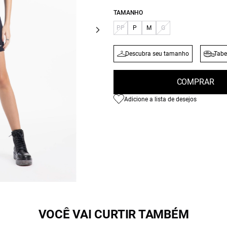
TAMANHO
PP
P
M
G
Descubra seu tamanho
Tabe
COMPRAR
Adicione a lista de desejos
VOCÊ VAI CURTIR TAMBÉM