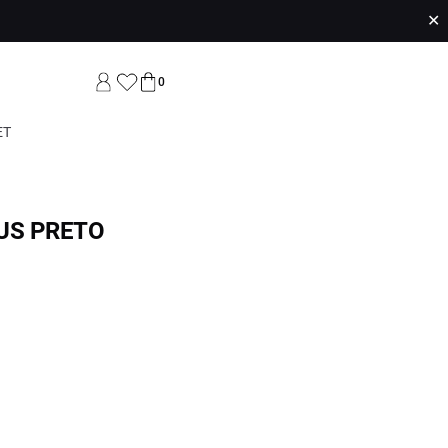
✕
0
ET
US PRETO