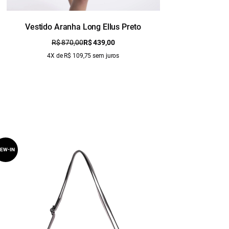
Vestido Aranha Long Ellus Preto
Vesti
R$ 870,00
R$ 439,00
4X de R$ 109,75 sem juros
EW-IN
NEW-IN