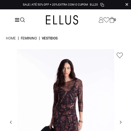
✕
SALE | ATÉ 50% OFF + 20% EXTRA COM O CUPOM
ELL20
0
|
|
HOME
FEMININO
VESTIDOS