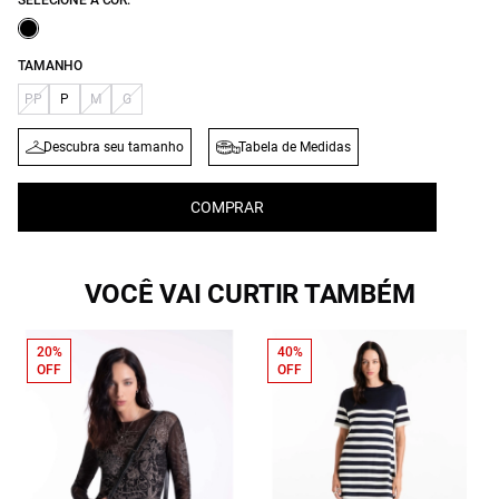
SELECIONE A COR:
TAMANHO
PP
P
M
G
Descubra seu tamanho
Tabela de Medidas
COMPRAR
VOCÊ VAI CURTIR TAMBÉM
20%
40%
OFF
OFF