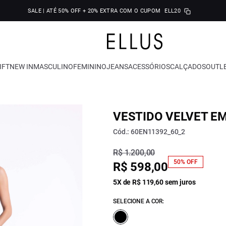
SALE | ATÉ 50% OFF + 20% EXTRA COM O CUPOM
ELL20
IFT
NEW IN
MASCULINO
FEMININO
JEANS
ACESSÓRIOS
CALÇADOS
OUTL
VESTIDO VELVET E
Cód.: 60EN11392_60_2
R$ 1.200,00
50% OFF
R$ 598,00
5X de R$ 119,60 sem juros
SELECIONE A COR: