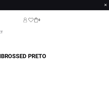
✕
0
ET
MBROSSED PRETO