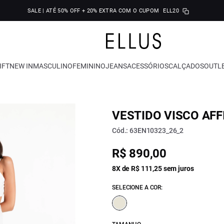
SALE | ATÉ 50% OFF + 20% EXTRA COM O CUPOM
ELL20
IFT
NEW IN
MASCULINO
FEMININO
JEANS
ACESSÓRIOS
CALÇADOS
OUTL
VESTIDO VISCO AFF
Cód.: 63EN10323_26_2
R$ 890,00
8X de R$ 111,25 sem juros
SELECIONE A COR: