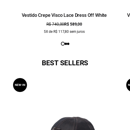
Vestido Crepe Visco Lace Dress Off White
V
R$ 740,00
R$ 589,00
5X de R$ 117,80 sem juros
BEST SELLERS
NEW-IN
N