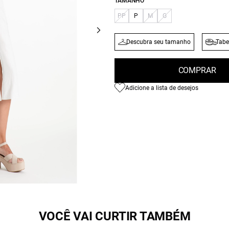
TAMANHO
PP
P
M
G
Descubra seu tamanho
Tabe
COMPRAR
Adicione a lista de desejos
VOCÊ VAI CURTIR TAMBÉM