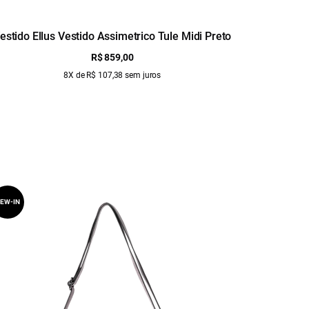
estido Ellus Vestido Assimetrico Tule Midi Preto
Vest
R$ 859,00
8X de R$ 107,38 sem juros
EW-IN
NEW-IN