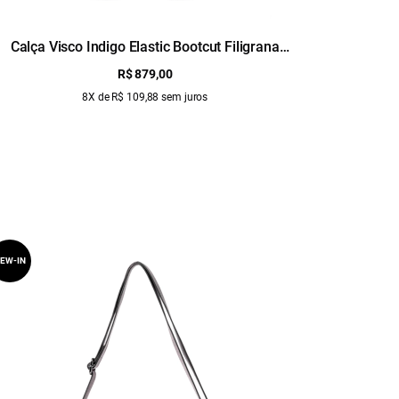
Calça Visco Indigo Elastic Bootcut Filigrana
Calça Vis
Lav.Escuro C/ Matiz+3d
R$ 879,00
8X de R$ 109,88 sem juros
EW-IN
NEW-IN