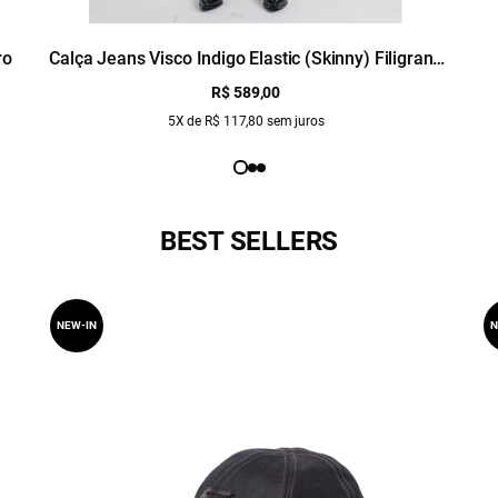
ro
Calça Jeans Visco Indigo Elastic (Skinny) Filigrana
Lav.Escuro C/ Matiz+3d
R$ 589,00
5X de R$ 117,80 sem juros
BEST SELLERS
NEW-IN
N