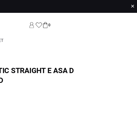
✕
0
ET
TIC STRAIGHT E ASA D
D