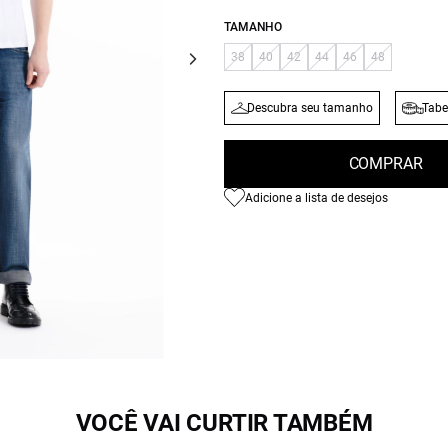
TAMANHO
38
40
42
44
46
48
Descubra seu tamanho
Tabe
COMPRAR
Adicione a lista de desejos
VOCÊ VAI CURTIR TAMBÉM