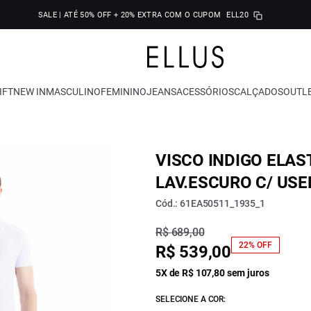
SALE | ATÉ 50% OFF + 20% EXTRA COM O CUPOM
ELL20
IFT
NEW IN
MASCULINO
FEMININO
JEANS
ACESSÓRIOS
CALÇADOS
OUTL
VISCO INDIGO ELAS
LAV.ESCURO C/ USE
Cód.: 61EA50511_1935_1
R$ 689,00
22% OFF
R$ 539,00
5X de R$ 107,80 sem juros
SELECIONE A COR: