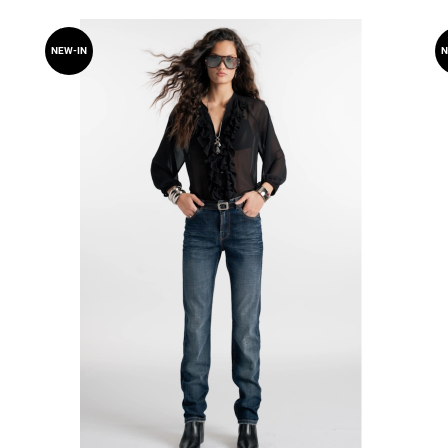
NEW-IN
N