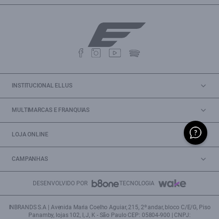
INSTITUCIONAL ELLUS
MULTIMARCAS E FRANQUIAS
LOJA ONLINE
CAMPANHAS
DESENVOLVIDO POR
TECNOLOGIA
INBRANDS S.A | Avenida Maria Coelho Aguiar, 215, 2º andar, bloco C/E/G, Piso
Panamby, lojas 102, I, J, K - São Paulo CEP: 05804-900 | CNPJ: