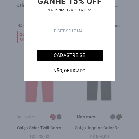
GANHE 15% OFF
Calça Tailoring Patheph
Calça Poliamida
NA PRIMEIRA COMPRA
Vinho
Parachute Pants Azul Bic
R$ 839,00
R$ 669,00
R$ 419,00
R$ 529,00
4X de R$ 104,75 sem juros
5X de R$ 105,80 sem juros
20%
50%
OFF
OFF
CADASTRE-SE
NÃO, OBRIGADO
Mais cores:
Mais cores:
Calça Color Twill Carrot
Calça Jogging Color Reta
Melancia
Verde Escuro
R$ 498,00
R$ 598,00