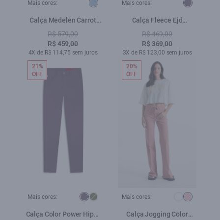
Mais cores:
Mais cores:
Calça Medelen Carrot
Calça Fleece Ejd
Azul Claro
Embroidery Wide Leg
R$ 579,00
R$ 469,00
Purple Blue
R$ 459,00
R$ 369,00
4X de R$ 114,75 sem juros
3X de R$ 123,00 sem juros
21%
20%
OFF
OFF
Mais cores:
Mais cores:
Calça Color Power Hiper
Calça Jogging Color