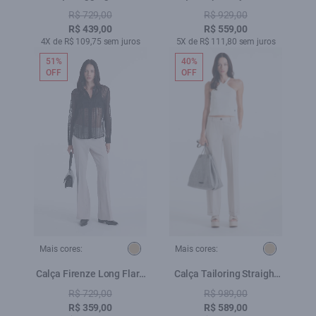
Plumbo
Off White
R$ 729,00
R$ 929,00
R$ 439,00
R$ 559,00
4X de R$ 109,75 sem juros
5X de R$ 111,80 sem juros
51%
40%
OFF
OFF
Mais cores:
Mais cores:
Calça Firenze Long Flare
Calça Tailoring Straight
Bege
Barra Italiana Areia
R$ 729,00
R$ 989,00
R$ 359,00
R$ 589,00