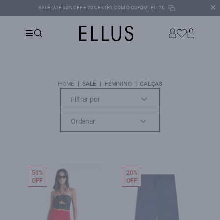
✕
SALE | ATÉ 50% OFF + 20% EXTRA COM O CUPOM
ELL20
|
|
|
HOME
SALE
FEMININO
CALÇAS
Filtrar por
50%
20%
OFF
OFF