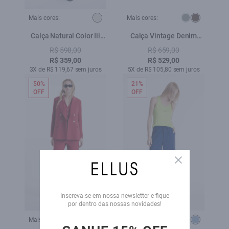
Mais cores:
Mais cores:
Calça Natural Color Iii
Calça Vintage Denim
Faca Natural
Color Low Rise Terra
R$ 598,00
R$ 659,00
R$ 359,00
R$ 529,00
3X de R$ 119,67 sem juros
5X de R$ 105,80 sem juros
50%
21%
OFF
OFF
Close
Inscreva-se em nossa newsletter e fique
por dentro das nossas novidades!
Mais cores:
Mais cores: