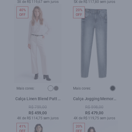
3X de R$ 119,67 sem juros
5X de R$ 117,80 sem juros
40%
20%
OFF
OFF
Mais cores:
Mais cores:
Calça Linen Blend Patt d
Calça Jogging Memory
Eph b Faca Branco
Gisele 1047 Lav.Claro C/
R$ 759,00
R$ 598,00
Pinc
R$ 459,00
R$ 479,00
4X de R$ 114,75 sem juros
4X de R$ 119,75 sem juros
41%
20%
OFF
OFF