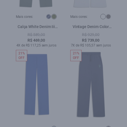
Mais cores:
Mais cores:
Calça White Denim Iii
Vintage Denim Color
Low Rise Reta 5 Pocket
Flare Cristal Branco
R$ 589,00
R$ 929,00
Verde Army
R$ 469,00
R$ 739,00
4X de R$ 117,25 sem juros
7X de R$ 105,57 sem juros
21%
21%
OFF
OFF