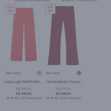
2X de R$ 144,50 sem juros
6X de R$ 111,50 sem juros
21%
20%
OFF
OFF
Mais cores:
Mais cores:
Calça Light Twill Patheph
Veludo Elastic Flare e
Strawberry
Asa Cereja
R$ 629,00
R$ 870,00
R$ 498,00
R$ 698,00
4X de R$ 124,50 sem juros
6X de R$ 116,33 sem juros