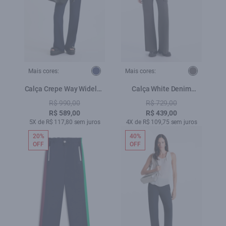
Mais cores:
Mais cores:
Calça Crepe Way Wideleg
Calça White Denim
Dark Navy
Patheph Plumbo
R$ 990,00
R$ 729,00
R$ 589,00
R$ 439,00
5X de R$ 117,80 sem juros
4X de R$ 109,75 sem juros
20%
40%
OFF
OFF