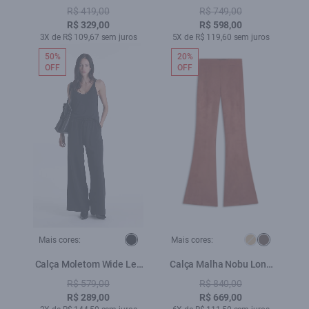
Skinny Beringela
Preppy Flare Et. Zetex
R$ 419,00
R$ 749,00
Blush
R$ 329,00
R$ 598,00
3X de R$ 109,67 sem juros
5X de R$ 119,60 sem juros
50%
20%
OFF
OFF
Mais cores:
Mais cores:
Calça Moletom Wide Leg
Calça Malha Nobu Long
Preto
Flare Terra
R$ 579,00
R$ 840,00
R$ 289,00
R$ 669,00