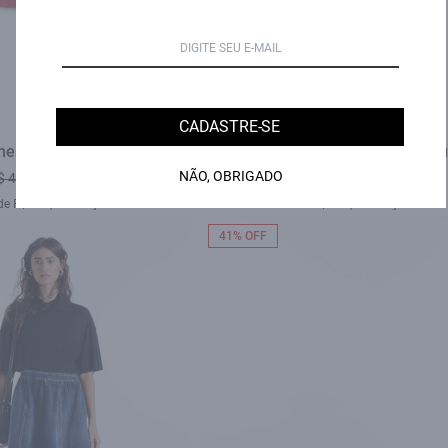
CADASTRE-SE
ther Denim Emma Cereja
Saia Tencel Evase Purple Bl
NÃO, OBRIGADO
$ 498,00
R$ 398,00
R$ 679,00
R$ 398,00
de R$ 132,67 sem juros
3X de R$ 132,67 sem juros
41% OFF