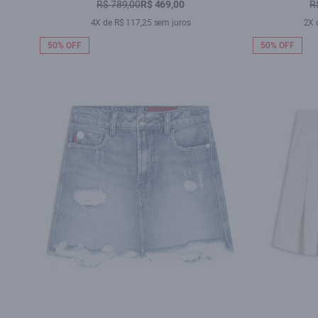
R$ 789,00
R$ 469,00
R
4X de R$ 117,25 sem juros
2X 
50% OFF
50% OFF