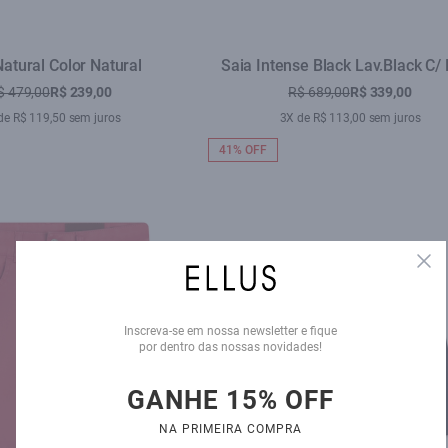
Natural Color Natural
Saia Intense Black Lav.Black C/
$ 479,00
R$ 239,00
R$ 689,00
R$ 339,00
de R$ 119,50 sem juros
3X de R$ 113,00 sem juros
41% OFF
Clo
Inscreva-se em nossa newsletter e fique
por dentro das nossas novidades!
GANHE 15% OFF
NA PRIMEIRA COMPRA