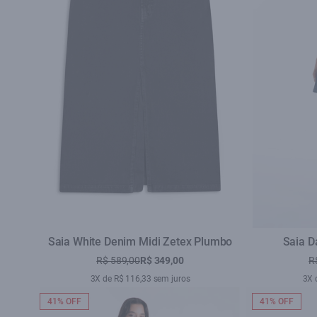
Saia White Denim Midi Zetex Plumbo
Saia D
R$ 589,00
R$ 349,00
R
3X de R$ 116,33 sem juros
3X 
41% OFF
41% OFF