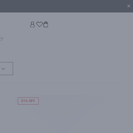
✕
ET
51% OFF